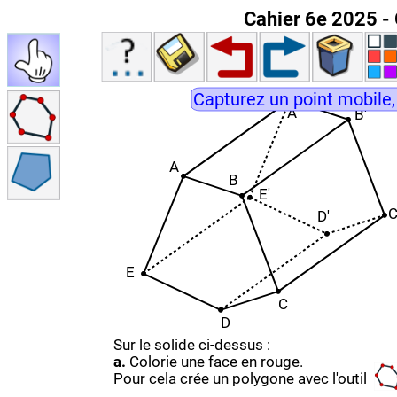
Cahier 6e 2025 - 
Capturez un point mobile,
A'
B'
A
B
E'
C
D'
E
C
D
Sur le solide ci-dessus :
a.
Colorie une face en rouge.
Pour cela crée un polygone avec l'outil