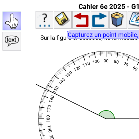
Cahier 6e 2025 - G1 
Capturez un point mobile,
Sur la figure ci-dessous, lis la mesure 
90
100
80
110
70
120
60
130
140
150
160
170
180
190
200