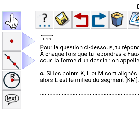
1 cm
Pour la question ci-dessous, tu répond
À chaque fois que tu répondras « Fau
sous la forme d'un dessin : on appelle
c.
Si les points K, L et M sont aligné
alors L est le milieu du segment [KM].
...............................................................