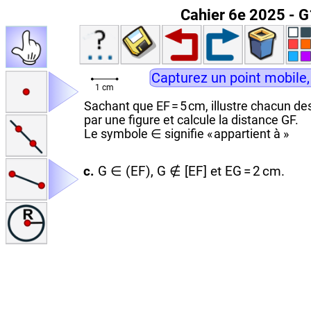
Cahier 6e 2025 - G1
Capturez un point mobile,
1 cm
Sachant que EF = 5 cm, illustre chacun d
par une figure et calcule la distance GF.
Le symbole ∈ signifie « appartient à »
c.
G ∈ (EF), G ∉ [EF] et EG = 2 cm.