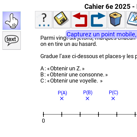
Cahier 6e 2025 - 
Capturez un point mobile,
Parmi vingt-six jetons, marqués chacun d
on en tire un au hasard.
Gradue l’axe ci‑dessous et places‑y les
A : « Obtenir un Z. »
B : « Obtenir une consonne. »
C : « Obtenir une voyelle. »
P(B)
P(C)
P(A)
0